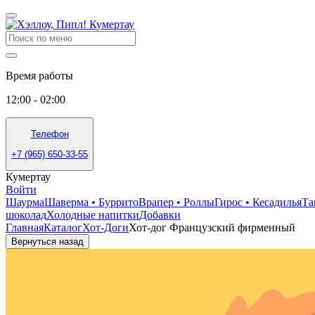
Время работы
12:00 - 02:00
Телефон
+7 (965) 650-33-55
Кумертау
Войти
Шаурма
Шаверма • Буррито
Врапер • Роллы
Гирос • Кесадилья
Та
шоколад
Холодные напитки
Добавки
Главная
Каталог
Хот-Доги
Хот-дог Французский фирменный
Вернуться назад