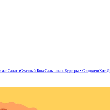
кмак
Салаты
Смачный Бокс
Сальчипапа
Бургеры • Сэндвичи
Хот-Д