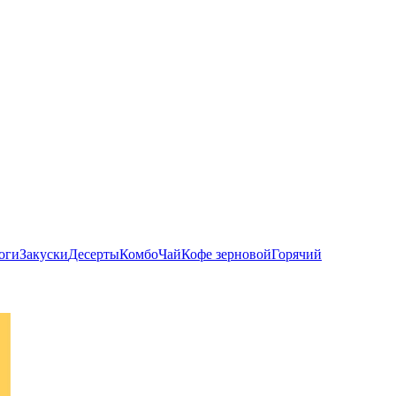
оги
Закуски
Десерты
Комбо
Чай
Кофе зерновой
Горячий