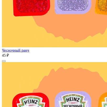
Чесночный ранч
45 ₽