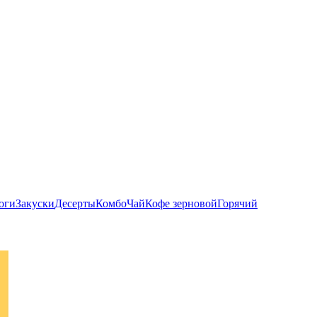
оги
Закуски
Десерты
Комбо
Чай
Кофе зерновой
Горячий