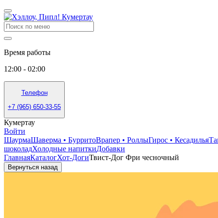
Время работы
12:00 - 02:00
Телефон
+7 (965) 650-33-55
Кумертау
Войти
Шаурма
Шаверма • Буррито
Врапер • Роллы
Гирос • Кесадилья
Та
шоколад
Холодные напитки
Добавки
Главная
Каталог
Хот-Доги
Твист-Дог Фри чесночный
Вернуться назад