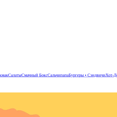
кмак
Салаты
Смачный Бокс
Сальчипапа
Бургеры • Сэндвичи
Хот-Д