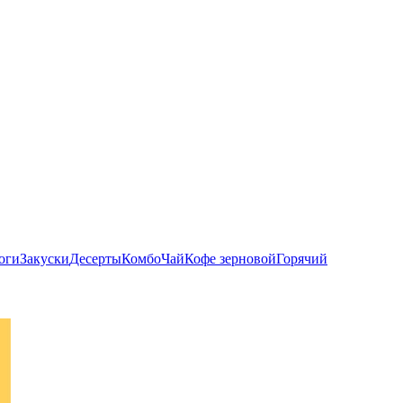
оги
Закуски
Десерты
Комбо
Чай
Кофе зерновой
Горячий