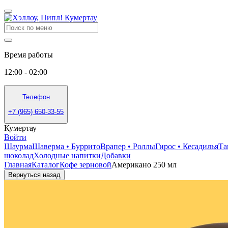
Время работы
12:00 - 02:00
Телефон
+7 (965) 650-33-55
Кумертау
Войти
Шаурма
Шаверма • Буррито
Врапер • Роллы
Гирос • Кесадилья
Та
шоколад
Холодные напитки
Добавки
Главная
Каталог
Кофе зерновой
Американо 250 мл
Вернуться назад