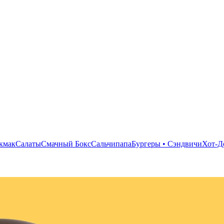
кмак
Салаты
Смачный Бокс
Сальчипапа
Бургеры • Сэндвичи
Хот-Д