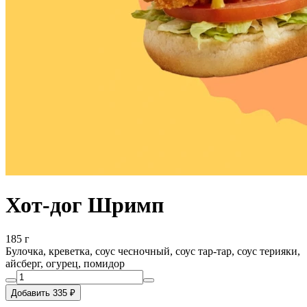
Хот-дог Шримп
185 г
Булочка, креветка, соус чесночный, соус тар-тар, соус терияки,
айсберг, огурец, помидор
Добавить 335 ₽